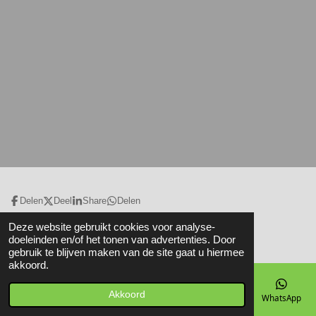
Delen
Deel
Share
Delen
© 2020 - 2026 Snippe Reparatie & Onderhoud
Deze website gebruikt cookies voor analyse-
Powered by
JouwWeb
doeleinden en/of het tonen van advertenties. Door
gebruik te blijven maken van de site gaat u hiermee
akkoord.
Akkoord
E-mailadres
Telefoonnummer
Kaart
Facebook
WhatsApp